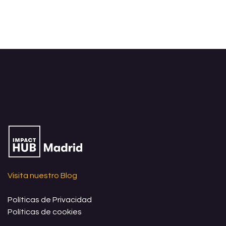
zonas comunes. Si vas a
zonas comunes. Si vas a
mantener reuniones online, ¡no
mantener reuniones online, ¡no
olvides tus cascos!
olvides tus cascos!
-Ven el día que prefieras, de
- Ven el día que prefieras, de
lunes a viernes de 9 a 18h. En
lunes a viernes de 9 a 18h. En
agosto y Navidad el horario es
agosto y Navidad el horario es
de 9 a 15h.
de 9 a 15h.
-No es necesario reservar
-No es necesario reservar
previamente tu puesto de
previamente tu puesto de
trabajo
trabajo
-El pase es válido durante 3
-El pase es válido durante 3
meses desde la fecha de
meses desde la fecha de
compra
compra
-IVA no incluido
-IVA no incluido
-Este producto no acepta
-Este producto no acepta
cambios, ni devoluciones
cambios, ni devoluciones
Visita nuestro Blog
Políticas de Privacidad
Políticas de cookies