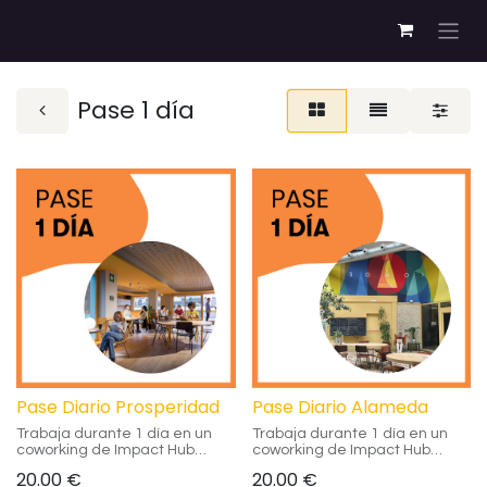
Pase 1 día
Pase Diario Prosperidad
Pase Diario Alameda
Trabaja durante 1 día en un
Trabaja durante 1 día en un
coworking de Impact Hub
coworking de Impact Hub
Madrid. Con este pase, tienes
Madrid. Con este pase, tienes
20.00
€
20.00
€
acceso a las zonas flex y
acceso a las zonas flex y