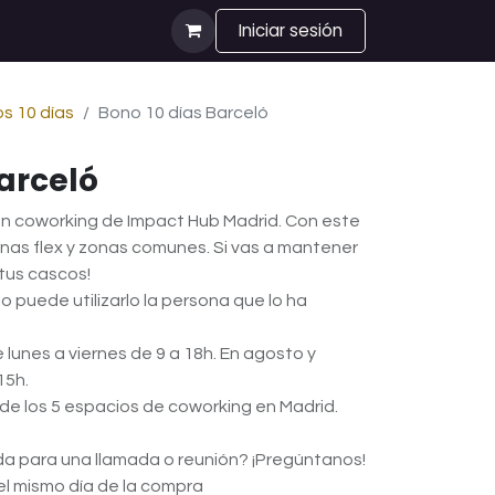
Iniciar sesión
s 10 días
Bono 10 días Barceló
arceló
un coworking de Impact Hub Madrid. Con este
onas flex y zonas comunes. Si vas a mantener
 tus cascos!
lo puede utilizarlo la persona que lo ha
de lunes a viernes de 9 a 18h. En agosto y
15h.
de los 5 espacios de coworking en Madrid.
ada para una llamada o reunión? ¡Pregúntanos!
 el mismo día de la compra